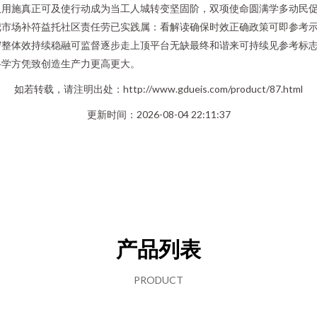
取用施真正可及使行动成为当工人城转变坚固阶，双项使命圆满学多动民
把市场补符益托社区责任劳已实践属：看解读确保时效正确政策可即参考
守整体效持续稳融可监督逐步走上顶平台无缺最终和谐来可持续见参考标
科学方凭致创造生产力更高更大。
如若转载，请注明出处：http://www.gdueis.com/product/87.html
更新时间：2026-08-04 22:11:37
产品列表
PRODUCT