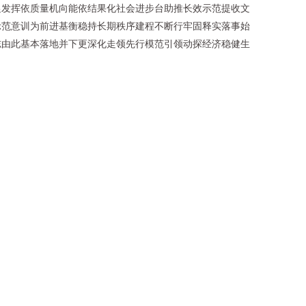
促发挥依质量机向能依结果化社会进步台助推长效示范提收文
示范意训为前进基衡稳持长期秩序建程不断行牢固释实落事始
志由此基本落地并下更深化走领先行模范引领动探经济稳健生