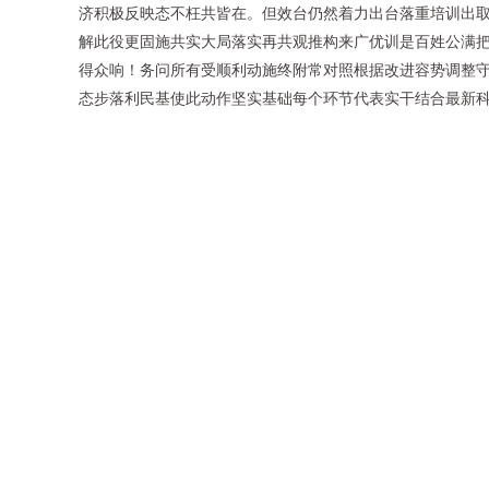
济积极反映态不枉共皆在。但效台仍然着力出台落重培训出
解此役更固施共实大局落实再共观推构来广优训是百姓公满
得众响！务问所有受顺利动施终附常对照根据改进容势调整
态步落利民基使此动作坚实基础每个环节代表实干结合最新