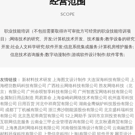
经营范围
SCOPE
职业技能培训（不包括需要取得许可审批方可经营的职业技能培训项
目）;网络技术的研究、开发;计算机技术开发、技术服务;教学设备的研究
开发;社会人文科学研究;软件开发;信息系统集成服务;计算机房维护服务;
信息技术咨询服务;数字动漫制作;游戏软件设计制作;软件零售;
友情链接：
新材料技术研发
上海图文设计制作
大连深海科技有限公司
上
海橙坊数码科技有限公司
广西桂云网络科技有限公司
胜友网络科技（北
京）有限公司
广州余呗智享科技有限公司
广州智惠宝网络科技有限公司
金属制日用品制造
周易算命
上海奋崎屿网络技术有限公司
杭州嘉哥科技
有限公司
日用百货
河北中祥商贸有限公司
湖南金鹰锅炉科技股份有限公
司
成都丁丁机械有限公司
浙江弗沙朗能源股份有限公司
北京盛科瑞科技
有限公司
北京恳尼蒂商贸有限公司
52上网助手
深圳市京圳投资有限公司
互联网信息服务
云南金三甲企业管理咨询有限公司
北京秋通商贸有限公
司
上海奥昌时网络科技有限公司
河南领恒装饰设计有限公司
云南融慧新
材料环保科技有限公司
上势信息科技(上海)有限公司
软件开发
网页设计