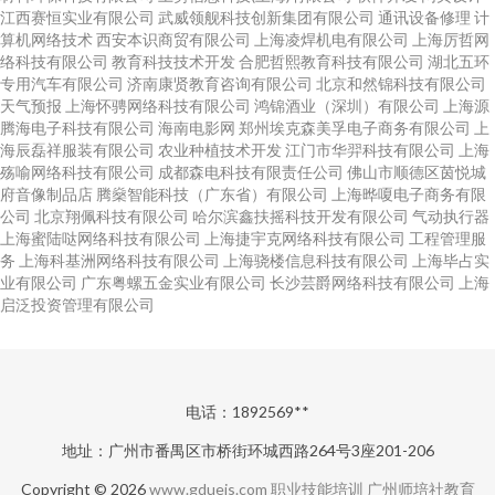
江西赛恒实业有限公司
武威领舰科技创新集团有限公司
通讯设备修理
计
算机网络技术
西安本识商贸有限公司
上海凌焊机电有限公司
上海厉哲网
络科技有限公司
教育科技技术开发
合肥哲熙教育科技有限公司
湖北五环
专用汽车有限公司
济南康贤教育咨询有限公司
北京和然锦科技有限公司
天气预报
上海怀骋网络科技有限公司
鸿锦酒业（深圳）有限公司
上海源
腾海电子科技有限公司
海南电影网
郑州埃克森美孚电子商务有限公司
上
海辰磊祥服装有限公司
农业种植技术开发
江门市华羿科技有限公司
上海
殇喻网络科技有限公司
成都森电科技有限责任公司
佛山市顺德区茵悦城
府音像制品店
腾燊智能科技（广东省）有限公司
上海晔嗄电子商务有限
公司
北京翔佩科技有限公司
哈尔滨鑫扶摇科技开发有限公司
气动执行器
上海蜜陆哒网络科技有限公司
上海捷宇克网络科技有限公司
工程管理服
务
上海科基洲网络科技有限公司
上海骁楼信息科技有限公司
上海毕占实
业有限公司
广东粤螺五金实业有限公司
长沙芸爵网络科技有限公司
上海
启泛投资管理有限公司
电话：1892569**
地址：广州市番禺区市桥街环城西路264号3座201-206
Copyright © 2026
www.gdueis.com
职业技能培训
广州师培社教育