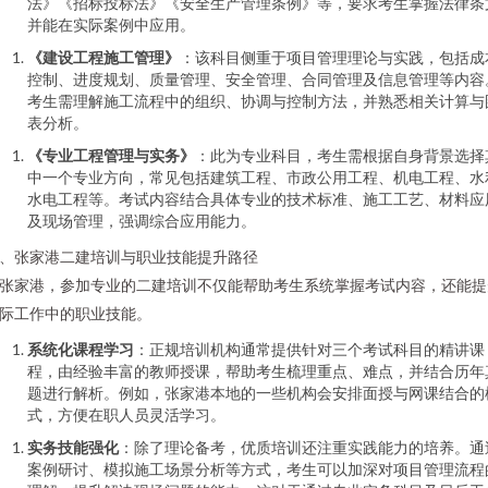
法》《招标投标法》《安全生产管理条例》等，要求考生掌握法律条
并能在实际案例中应用。
《建设工程施工管理》
：该科目侧重于项目管理理论与实践，包括成
控制、进度规划、质量管理、安全管理、合同管理及信息管理等内容
考生需理解施工流程中的组织、协调与控制方法，并熟悉相关计算与
表分析。
《专业工程管理与实务》
：此为专业科目，考生需根据自身背景选择
中一个专业方向，常见包括建筑工程、市政公用工程、机电工程、水
水电工程等。考试内容结合具体专业的技术标准、施工工艺、材料应
及现场管理，强调综合应用能力。
、张家港二建培训与职业技能提升路径
张家港，参加专业的二建培训不仅能帮助考生系统掌握考试内容，还能提
际工作中的职业技能。
系统化课程学习
：正规培训机构通常提供针对三个考试科目的精讲课
程，由经验丰富的教师授课，帮助考生梳理重点、难点，并结合历年
题进行解析。例如，张家港本地的一些机构会安排面授与网课结合的
式，方便在职人员灵活学习。
实务技能强化
：除了理论备考，优质培训还注重实践能力的培养。通
案例研讨、模拟施工场景分析等方式，考生可以加深对项目管理流程