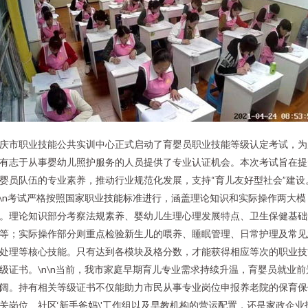
庆市职业技能公共实训中心正式启动了育婴员职业技能等级认定考试，为
有志于从事婴幼儿照护服务的人员提供了专业认证机会。本次考试旨在提
婴员队伍的专业素养，推动行业规范化发展，支持“育儿友好型社会”建设
n\n考试严格按照国家职业技能标准进行，涵盖理论知识和实际操作两大模
。理论知识部分考察法规素养、婴幼儿生理心理发展特点、卫生保健基础
等；实际操作部分则重点检验新生儿的喂养、睡眠管理、日常护理及常见
处理等核心技能。只有达到各模块及格分数，才能获得相应等次的职业技
级证书。\n\n当前，我市家庭早期育儿专业需求持续升温，育婴员就业前
阔。持有相关等级证书不仅能助力市民从事专业岗位申报养老院的保育保
关岗位、社区‘新手爸妈\'工作组以及早教机构的营运配置，还是家政企业